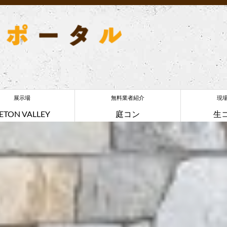
展示場
無料業者紹介
現
ETON VALLEY
庭コン
生